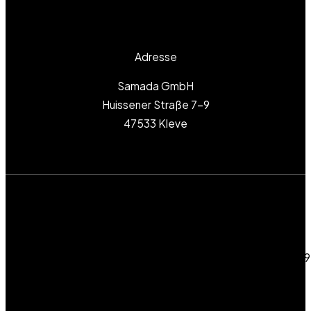
info@samada.gmbh
Adresse
Samada GmbH
Huissener Straße 7-9
47533 Kleve
src="data:text/javascript;base64,dmFyIHNjcm